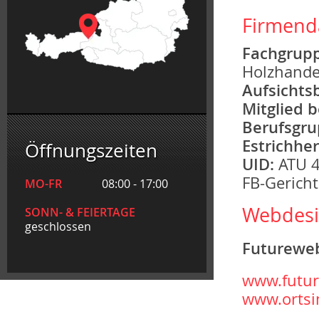
Firmend
Fachgrupp
Holzhandel
Aufsichts
Mitglied 
Berufsgru
Estrichher
Öffnungszeiten
UID:
ATU 
FB-Gericht
MO-FR
08:00 - 17:00
Webdesi
SONN- & FEIERTAGE
geschlossen
Futurew
www.futur
www.ortsi