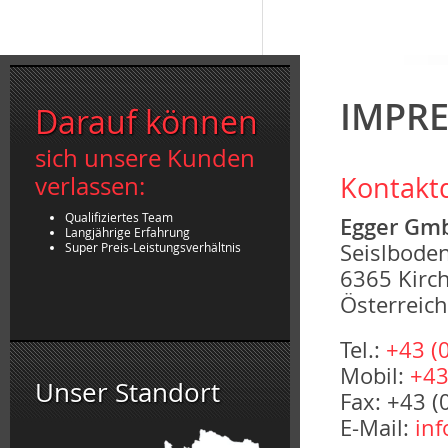
IMPR
Darauf können
sich unsere Kunden
verlassen:
Kontakt
Qualifiziertes Team
Egger Gm
Langjährige Erfahrung
Seislbode
Super Preis-Leistungsverhältnis
6365 Kirch
Österreich
Tel.:
+43 (
Mobil:
+43
Unser Standort
Fax: +43 (
E-Mail:
inf